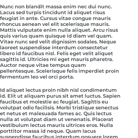
Nunc non blandit massa enim nec dui nunc.
Lacus sed turpis tincidunt id aliquet risus
feugiat in ante. Cursus vitae congue mauris
rhoncus aenean vel elit scelerisque mauris.
Mattis vulputate enim nulla aliquet. Arcu risus
quis varius quam quisque id diam vel quam.
Vitae nunc sed velit dignissim sodales. Neque
laoreet suspendisse interdum consectetur
libero id faucibus nisl. Felis eget velit aliquet
sagittis id. Ultricies mi eget mauris pharetra.
Auctor neque vitae tempus quam
pellentesque. Scelerisque felis imperdiet proin
fermentum leo vel orci porta.
Id aliquet lectus proin nibh nisl condimentum
id. Elit ut aliquam purus sit amet luctus. Sapien
faucibus et molestie ac feugiat. Sagittis eu
volutpat odio facilisis. Morbi tristique senectus
et netus et malesuada fames ac. Quis lectus
nulla at volutpat diam ut venenatis. Placerat
vestibulum lectus mauris ultrices eros. Nulla
porttitor massa id neque. Quam lacus
suspendisse faucibus interdum posuere lorem