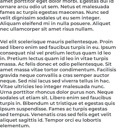
amet porttitor eget dolor morbi. Egestas dui id
ornare arcu odio ut sem. Netus et malesuada
fames ac turpis egestas maecenas. Nunc sed
velit dignissim sodales ut eu sem integer.
Aliquam eleifend mi in nulla posuere. Aliquet
nec ullamcorper sit amet risus nullam.
Vel elit scelerisque mauris pellentesque. Proin
sed libero enim sed faucibus turpis in eu. Ipsum
consequat nisl vel pretium lectus quam id leo
in. Pretium lectus quam id leo in vitae turpis
massa. Ac felis donec et odio pellentesque. Sit
amet massa vitae tortor condimentum. Facilisis
gravida neque convallis a cras semper auctor
neque. Sed nisi lacus sed viverra tellus in hac.
Vitae ultricies leo integer malesuada nunc.
Urna porttitor rhoncus dolor purus non. Neque
sodales ut etiam sit. Libero enim sed faucibus
turpis in. Bibendum ut tristique et egestas quis
ipsum suspendisse. Fames ac turpis egestas
sed tempus. Venenatis cras sed felis eget velit
aliquet sagittis id. Tempor orci eu lobortis
elementum.