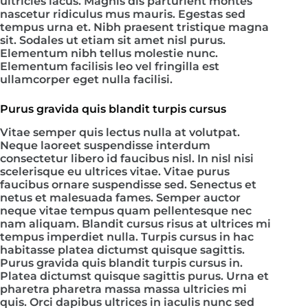
ultricies lacus. Magnis dis parturient montes
nascetur ridiculus mus mauris. Egestas sed
tempus urna et. Nibh praesent tristique magna
sit. Sodales ut etiam sit amet nisl purus.
Elementum nibh tellus molestie nunc.
Elementum facilisis leo vel fringilla est
ullamcorper eget nulla facilisi.
Purus gravida quis blandit turpis cursus
Vitae semper quis lectus nulla at volutpat.
Neque laoreet suspendisse interdum
consectetur libero id faucibus nisl. In nisl nisi
scelerisque eu ultrices vitae. Vitae purus
faucibus ornare suspendisse sed. Senectus et
netus et malesuada fames. Semper auctor
neque vitae tempus quam pellentesque nec
nam aliquam. Blandit cursus risus at ultrices mi
tempus imperdiet nulla. Turpis cursus in hac
habitasse platea dictumst quisque sagittis.
Purus gravida quis blandit turpis cursus in.
Platea dictumst quisque sagittis purus. Urna et
pharetra pharetra massa massa ultricies mi
quis. Orci dapibus ultrices in iaculis nunc sed